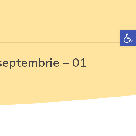
Open 
septembrie – 01