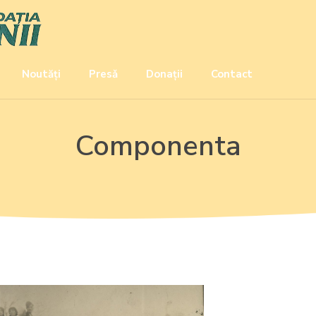
Noutăți
Presǎ
Donații
Contact
Componenta