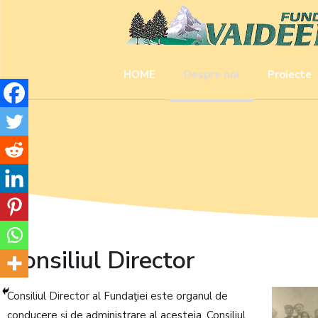
HOME
Despre noi
Proiecte
Consiliul Director
Consiliul Director al Fundaţiei este organul de
conducere şi de administrare al acesteia. Consiliul